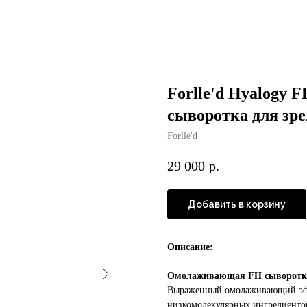
Forlle'd Hyalogy 
сыворотка для зр
Forlle'd
29 000
р.
Добавить в корзину
Описание:
Омолаживающая FH сыворотка
Выраженный омолаживающий эфф
низкомолекулярных ингредиенто