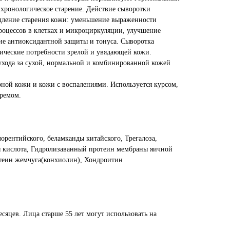
 хронологическое старение. Действие сыворотки
дление старения кожи: уменьшение выраженности
оцессов в клетках и микроциркуляции, улучшение
ие антиоксидантной защиты и тонуса. Сыворотка
ические потребности зрелой и увядающей кожи.
ухода за сухой, нормальной и комбинированной кожей
рной кожи и кожи с воспалениями. Используется курсом,
кремом.
лорентийского, беламканды китайского, Трегалоза,
я кислота, Гидролизаванный протеин мембраны яичной
теин жемчуга(конхиолин), Хондроитин
есяцев. Лица старше 55 лет могут использовать на