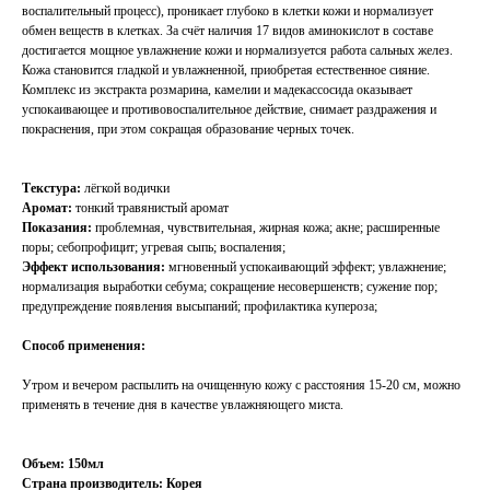
воспалительный процесс), проникает глубоко в клетки кожи и нормализует
обмен веществ в клетках. За счёт наличия 17 видов аминокислот в составе
достигается мощное увлажнение кожи и нормализуется работа сальных желез.
Кожа становится гладкой и увлажненной, приобретая естественное сияние.
Комплекс из экстракта розмарина, камелии и мадекассосида оказывает
успокаивающее и противовоспалительное действие, снимает раздражения и
покраснения, при этом сокращая образование черных точек.
Текстура:
лёгкой водички
Аромат:
тонкий травянистый аромат
Показания:
проблемная, чувствительная, жирная кожа; акне; расширенные
поры; себопрофицит; угревая сыпь; воспаления;
Эффект использования:
мгновенный успокаивающий эффект; увлажнение;
нормализация выработки себума; сокращение несовершенств; сужение пор;
предупреждение появления высыпаний; профилактика купероза;
Способ применения:
Утром и вечером распылить на очищенную кожу с расстояния 15-20 см, можно
применять в течение дня в качестве увлажняющего миста.
Объем: 150мл
Страна производитель: Корея