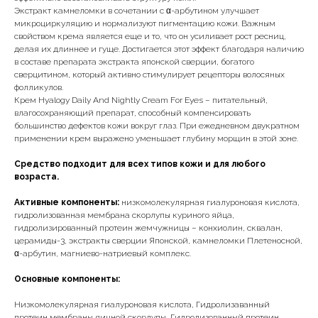
Экстракт камнеломки в сочетании с α-арбутином улучшает
микроциркуляцию и нормализуют пигментацию кожи. Важным
свойством крема является еще и то, что он усиливает рост ресниц,
делая их длиннее и гуще. Достигается этот эффект благодаря наличию
в составе препарата экстракта японской сверции, богатого
сверцитином, который активно стимулирует рецепторы волосяных
фолликулов.
Крем Hyalogy Daily And Nightly Cream For Eyes – питательный,
влагосохраняющий препарат, способный компенсировать
большинство дефектов кожи вокруг глаз. При ежедневном двукратном
применении крем выражено уменьшает глубину морщин в этой зоне.
Средство подходит для всех типов кожи и для любого
возраста.
Активные компоненты:
низкомолекулярная гиалуроновая кислота,
гидролизованная мембрана скорлупы куриного яйца,
гидролизированный протеин жемчужницы – конхиолин, сквалан,
церамиды-3, экстракты сверции Японской, камнеломки Плетеносной,
α-арбутин, магниево-натриевый комплекс.
Основные компоненты:
Низкомолекулярная гиалуроновая кислота, Гидролизаванный
протеин мембраны яичной скорлупы, Гидролизованный протеин