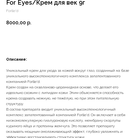
For Eyes/Крем для век 9г
Forlle'd
8000,00
р.
Добавить в корзину
Описание:
Уникальный крем для ухода за кожей вокруг глаз, созданный на базе
уникального высокотехнологичного комплекса запатентованного
компанией Forlle‘d.
Крем создан на скваланово-церамидная основе, что делает его
идеально схожим с липидам кожи. Этим объясняется способность
крема создавать нежную, не тяжёлую, но при этом питательную
структуру.
В состав препарата входит уникальный высокотехнологичный
комплекс запатентованный компанией Forlle‘d. Он включает в себя
низкомолекулярную гиалуроновую кислоту, мембрану скорлупы
куриного яйца и протеины жемчуга. Это позволяет препарату
оказывать мощным омолаживающий эффект, глубоко увлажнять и
эффективно восстановливать структуру кожи.