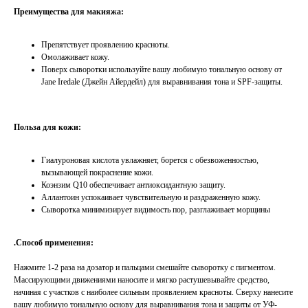
Преимущества для макияжа:
Препятствует проявлению красноты.
Омолаживает кожу.
Поверх сыворотки используйте вашу любимую тональную основу от
Jane Iredale (Джейн Айердейл) для выравнивания тона и SPF-защиты.
Польза для кожи:
Гиалуроновая кислота увлажняет, борется с обезвоженностью,
вызывающей покраснение кожи.
Коэнзим Q10 обеспечивает антиоксидантную защиту.
Аллантоин успокаивает чувствительную и раздраженную кожу.
Сыворотка минимизирует видимость пор, разглаживает морщины
.Способ применения:
Нажмите 1-2 раза на дозатор и пальцами смешайте сыворотку с пигментом.
Массирующими движениями наносите и мягко растушевывайте средство,
начиная с участков с наиболее сильным проявлением красноты. Сверху нанесите
вашу любимую тональную основу для выравнивания тона и защиты от УФ-