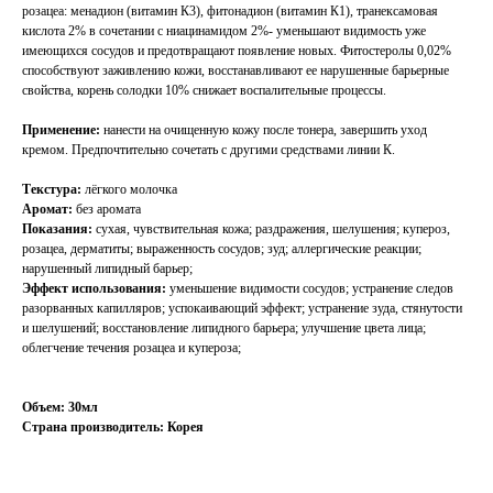
розацеа: менадион (витамин К3), фитонадион (витамин К1), транексамовая
кислота 2% в сочетании с ниацинамидом 2%- уменьшают видимость уже
имеющихся сосудов и предотвращают появление новых. Фитостеролы 0,02%
способствуют заживлению кожи, восстанавливают ее нарушенные барьерные
свойства, корень солодки 10% снижает воспалительные процессы.
Применение:
нанести на очищенную кожу после тонера, завершить уход
кремом. Предпочтительно сочетать с другими средствами линии К.
Текстура:
лёгкого молочка
Аромат:
без аромата
Показания:
сухая, чувствительная кожа; раздражения, шелушения; купероз,
розацеа, дерматиты; выраженность сосудов; зуд; аллергические реакции;
нарушенный липидный барьер;
Эффект использования:
уменьшение видимости сосудов; устранение следов
разорванных капилляров; успокаивающий эффект; устранение зуда, стянутости
и шелушений; восстановление липидного барьера; улучшение цвета лица;
облегчение течения розацеа и купероза;
Объем: 30мл
Страна производитель: Корея