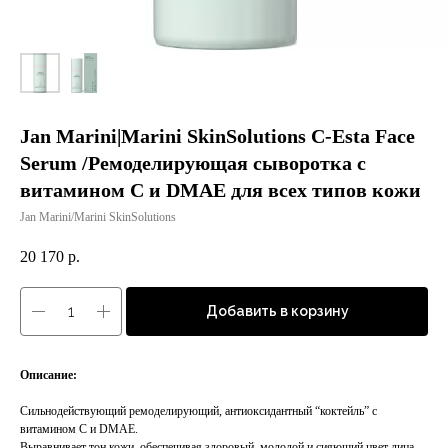
Jan Marini|Marini SkinSolutions C-Esta Face
Serum /Ремоделирующая сыворотка с
витамином С и DMAE для всех типов кожи
Jan Marini/Marini SkinSolutions
20 170
р.
Добавить в корзину
Описание:
Сильнодействующий ремоделирующий, антиоксидантный “коктейль” с
витамином C и DMAE.
Выравнивает тон кожи, обеспечивая здоровый, молодой и сияющий цвет лица.