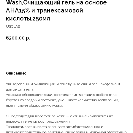
Wash,Очищающий гель на основе
АНА15% и транексамовой
кислоты,250мл
USOLAB
6300,00
р.
Добавить в корзину
Описание:
Универсальный очищающий и отшелушивающий гель-эксфолиант
для лица и тела.
Ускоряет обновление кожи, осветляет пигментацию любого типа,
борется со следами постакне, уменьшает количество воспалений,
препятствует образованию новых.
Он подходит для любого типа кожи — активные компоненты не
пересушат и не вызовут раздражения.
Транексамовая кислота оказывает антибактериальное и
противовоспалительное действие, гликолевая и молочная эффективно