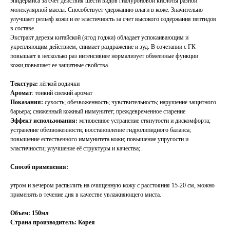
эпидермиса за счет действия шести видов гиалуроновой кислоты разной
молекулярной массы. Способствует удержанию влаги в коже. Значительно
улучшает рельеф кожи и ее эластичность за счет высокого содержания пептидов
в составе.
Экстракт дерезы китайской (ягод годжи) обладает успокаивающим и
укрепляющим действием, снимает раздражение и зуд. В сочетании с ГК
повышает в несколько раз интенсивнее нормализует обмеенные функции
кожи,повышает ее защитные свойства.
Текстура:
лёгкой водички
Аромат
: тонкий свежий аромат
Показания:
сухость; обезвоженность; чувствительность; нарушение защитного
барьера; сниженный кожный иммунитет; преждевременное старение
Эффект использования:
мгновенное устранение стянутости и дискомфорта;
устранение обезвоженности; восстановление гидролипидного баланса;
повышение естественного иммунитета кожи; повышение упругости и
эластичности; улучшение её структуры и качества;
Способ применения:
утром и вечером распылить на очищенную кожу с расстояния 15-20 см, можно
применять в течение дня в качестве увлажняющего миста.
Объем: 150мл
Страна производитель: Корея