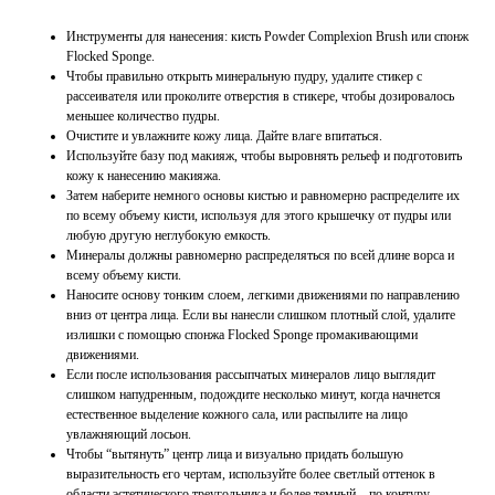
Инструменты для нанесения: кисть Powder Complexion Brush или спонж
Flocked Sponge.
Чтобы правильно открыть минеральную пудру, удалите стикер с
рассеивателя или проколите отверстия в стикере, чтобы дозировалось
меньшее количество пудры.
Очистите и увлажните кожу лица. Дайте влаге впитаться.
Используйте базу под макияж, чтобы выровнять рельеф и подготовить
кожу к нанесению макияжа.
Затем наберите немного основы кистью и равномерно распределите их
по всему объему кисти, используя для этого крышечку от пудры или
любую другую неглубокую емкость.
Минералы должны равномерно распределяться по всей длине ворса и
всему объему кисти.
Наносите основу тонким слоем, легкими движениями по направлению
вниз от центра лица. Если вы нанесли слишком плотный слой, удалите
излишки с помощью спонжа Flocked Sponge промакивающими
движениями.
Если после использования рассыпчатых минералов лицо выглядит
слишком напудренным, подождите несколько минут, когда начнется
естественное выделение кожного сала, или распылите на лицо
увлажняющий лосьон.
Чтобы “вытянуть” центр лица и визуально придать большую
выразительность его чертам, используйте более светлый оттенок в
области эстетического треугольника и более темный – по контуру.