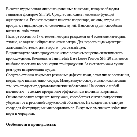
В состав пудры вошли микронизированные минералы, которые обладают
защитным фильтром SPF 20. Средство выполняет несколько функций
одновременно. Его используют в качестве корректора, основы, пудры или
продукта, защищающего от солнечных лучей. Наносится двумя способами –
влажным либо сухим.
Палитра состоит из 17 оттенков, которые разделены на 4 основные категории:
теплые, холодные, нейтральные и тона загара. Для первого вида характерен
желтоватый оттенок, для второго – розоватый цвет.
В производстве этого продукта не использовались вещества синтетического
происхождения. Компоненты Jane Iredale Base Loose Powder SPF 20 считаются
наиболее простыми во всей серии этой продукции. За счет этого кожа лучше
реагирует на применение пудры.
Средство отлично покрывает различные дефекты кожи, в том числе воспаления,
возрастную пигментацию, сосуды. Минеральную основу можно использовать
тем, кто страдает от дерматологических заболеваний. Наносится с любой
плотностью – с легким прозрачным эффектом или плотным покрытием.
Основа позволяет сохранить влагу кожи, способствует снятию покраснения,
уберегает от агрессивной окружающей обстановки. Не создает питательную
среду для бактерицидных микроорганизмов. Визуально уменьшает небольшие
поры и морщинки.
Особенности и преимущества: