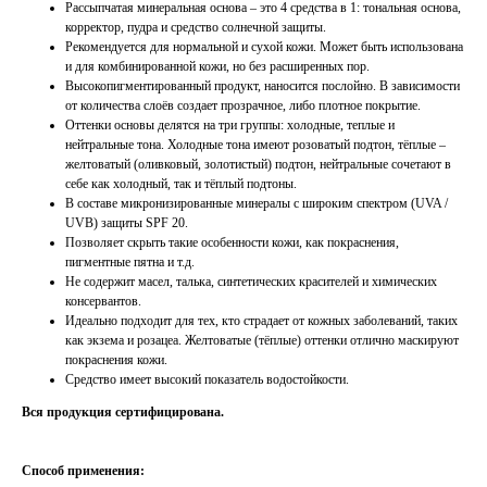
Рассыпчатая минеральная основа – это 4 средства в 1: тональная основа,
корректор, пудра и средство солнечной защиты.
Рекомендуется для нормальной и сухой кожи. Может быть использована
и для комбинированной кожи, но без расширенных пор.
Высокопигментированный продукт, наносится послойно. В зависимости
от количества слоёв создает прозрачное, либо плотное покрытие.
Оттенки основы делятся на три группы: холодные, теплые и
нейтральные тона. Холодные тона имеют розоватый подтон, тёплые –
желтоватый (оливковый, золотистый) подтон, нейтральные сочетают в
себе как холодный, так и тёплый подтоны.
В составе микронизированные минералы с широким спектром (UVA /
UVB) защиты SPF 20.
Позволяет скрыть такие особенности кожи, как покраснения,
пигментные пятна и т.д.
Не содержит масел, талька, синтетических красителей и химических
консервантов.
Идеально подходит для тех, кто страдает от кожных заболеваний, таких
как экзема и розацеа. Желтоватые (тёплые) оттенки отлично маскируют
покраснения кожи.
Средство имеет высокий показатель водостойкости.
Вся продукция сертифицирована.
Способ применения: