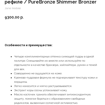
рефиле / PureBronze Shimmer Bronzer
Jane Iredale
9300,00
р.
Добавить в корзину
Особенности и преимущества:
Четыре комплиментарных оттенка сияющей пудры в одной
палитре. Смешивайте их вместе или используйте по
отдельности в качестве бронзера, хайлайтера, румян и теней
для век.
Совершенно не ощущается на коже.
Кремово-пудровая формула не подчеркивает текстуру кожи и
морщины.
Легко наносится и мягко растушевывается.
Экстракт коры сосны успокаивает кожу.
Масло косточек граната обеспечивает антиоксидантную
защиту, помогая бороться с образованием свободных
радикалов, вызванным солнечной активностью.