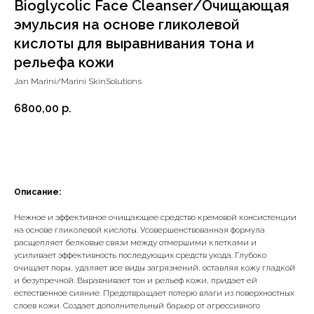
Bioglycolic Face Cleanser/Очищающая
эмульсия на основе гликолевой
кислоты для выравнивания тона и
рельефа кожи
Jan Marini/Marini SkinSolutions
6800,00
р.
Добавить в корзину
Описание:
Нежное и эффективное очищающее средство кремовой консистенции
на основе гликолевой кислоты. Усовершенствованная формула
расщепляет белковые связи между отмершими клетками и
усиливает эффективность последующих средств ухода. Глубоко
очищает поры, удаляет все виды загрязнений, оставляя кожу гладкой
и безупречной. Выравнивает тон и рельеф кожи, придает ей
естественное сияние. Предотвращает потерю влаги из поверхностных
слоев кожи. Создает дополнительный барьер от агрессивного