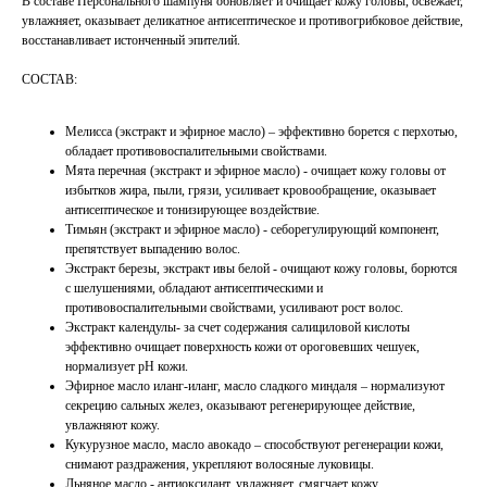
В составе Персонального шампуня обновляет и очищает кожу головы, освежает,
увлажняет, оказывает деликатное антисептическое и противогрибковое действие,
восстанавливает истонченный эпителий.
СОСТАВ:
Мелисса (экстракт и эфирное масло) – эффективно борется с перхотью,
обладает противовоспалительными свойствами.
Мята перечная (экстракт и эфирное масло) - очищает кожу головы от
избытков жира, пыли, грязи, усиливает кровообращение, оказывает
антисептическое и тонизирующее воздействие.
Тимьян (экстракт и эфирное масло) - себорегулирующий компонент,
препятствует выпадению волос.
Экстракт березы, экстракт ивы белой - очищают кожу головы, борются
с шелушениями, обладают антисептическими и
противовоспалительными свойствами, усиливают рост волос.
Экстракт календулы- за счет содержания салициловой кислоты
эффективно очищает поверхность кожи от ороговевших чешуек,
нормализует pH кожи.
Эфирное масло иланг-иланг, масло сладкого миндаля – нормализуют
секрецию сальных желез, оказывают регенерирующее действие,
увлажняют кожу.
Кукурузное масло, масло авокадо – способствуют регенерации кожи,
снимают раздражения, укрепляют волосяные луковицы.
Льняное масло - антиоксидант, увлажняет, смягчает кожу.