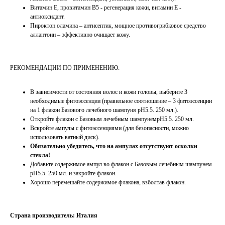
Витамин Е, провитамин В5 - регенерация кожи, витамин Е -
антиоксидант.
Пироктон оламина – антисептик, мощное противогрибковое средство
аллантоин – эффективно очищает кожу.
РЕКОМЕНДАЦИИ ПО ПРИМЕНЕНИЮ:
В зависимости от состояния волос и кожи головы, выберите 3
необходимые фитоэссенции (правильное соотношение – 3 фитоэссенции
на 1 флакон Базового лечебного шампуня pH5.5. 250 мл.).
Откройте флакон с Базовым лечебным шампунемpH5.5. 250 мл.
Вскройте ампулы с фитоэссенциями (для безопасности, можно
использовать ватный диск).
Обязательно убедитесь, что на ампулах отсутствуют осколки
стекла!
Добавьте содержимое ампул во флакон с Базовым лечебным шампунем
pH5.5. 250 мл. и закройте флакон.
Хорошо перемешайте содержимое флакона, взболтав флакон.
Страна производитель: Италия