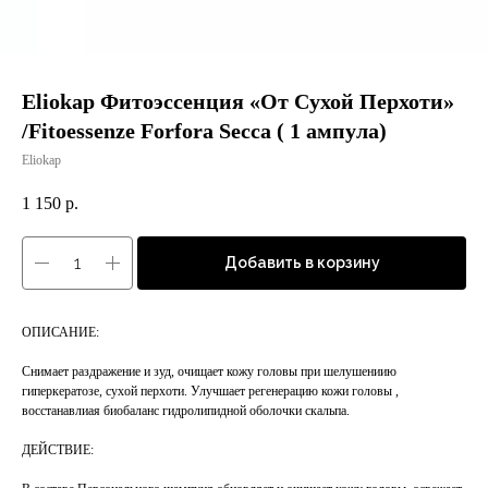
Eliokap Фитоэссенция «От Сухой Перхоти»
/Fitoessenze Forfora Secca ( 1 ампула)
Eliokap
1 150
р.
Добавить в корзину
ОПИСАНИЕ:
Снимает раздражение и зуд, очищает кожу головы при шелушениию
гиперкератозе, сухой перхоти. Улучшает регенерацию кожи головы ,
восстанавлиая биобаланс гидролипидной оболочки скальпа.
ДЕЙСТВИЕ: