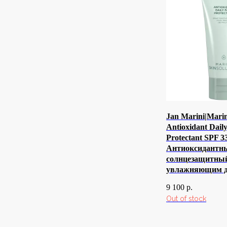
Jan Marini|Marin
Antioxidant Dail
Protectant SPF 33
Антиоксидантн
солнцезащитный
увлажняющим д
9 100
р.
Out of stock