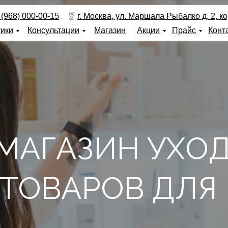
 (968) 000-00-15
г. Москва, ул. Маршала Рыбалко д. 2, кор
тики
Консультации
Магазин
Акции
Прайс
Конт
МАГАЗИН УХО
 ТОВАРОВ ДЛЯ