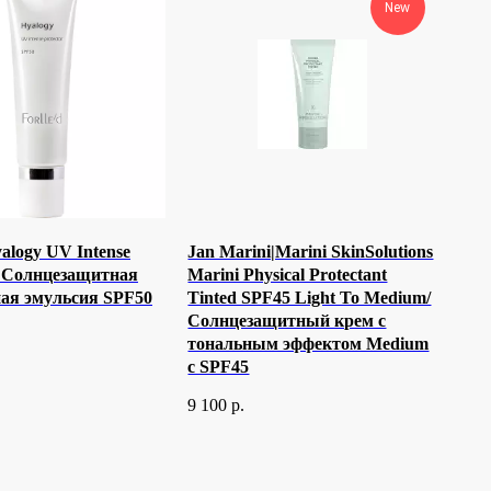
New
yalogy UV Intense
Jan Marini|Marini SkinSolutions
 / Солнцезащитная
Marini Physical Protectant
ая эмульсия SPF50
Tinted SPF45 Light To Medium/
Солнцезащитный крем с
тональным эффектом Medium
c SPF45
9 100
р.