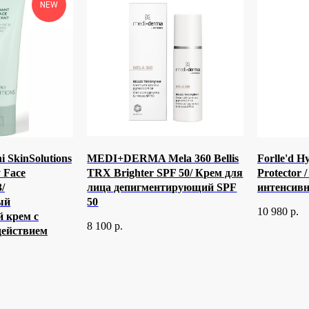
NEW
i SkinSolutions
MEDI+DERMA Mela 360 Bellis
Forlle'd H
y Face
TRX Brighter SPF 50/ Крем для
Protector
/
лица депигментирующий SPF
интенсивн
ый
50
10 980
р.
 крем с
8 100
р.
ействием