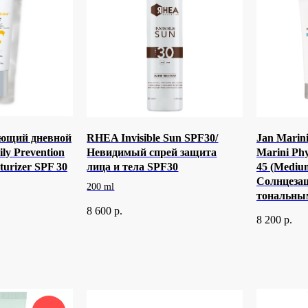
ющий дневной
RHEA Invisible Sun SPF30/
Jan Marini
ily Prevention
Невидимый спрей защита
Marini Phy
turizer SPF 30
лица и тела SPF30
45 (Medium
Солнцеза
200 ml
тональным
8 600
р.
8 200
р.