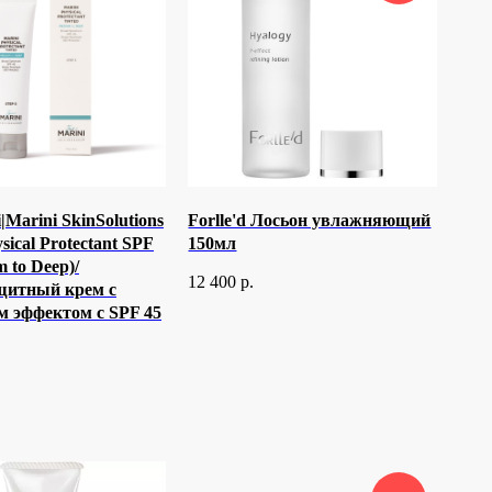
|Marini SkinSolutions
Forlle'd Лосьон увлажняющий
sical Protectant SPF
150мл
 to Deep)/
12 400
р.
щитный крем с
 эффектом с SPF 45