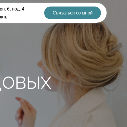
п. 6, под. 4
Связаться со мной
акты
ДОВЫХ