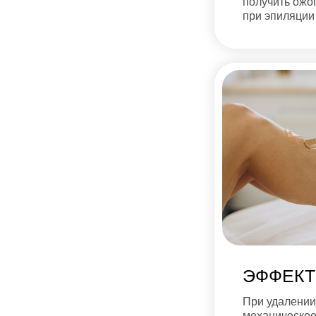
получить ожо
при эпиляции
ЭФФЕКТ
При удалении
механическое