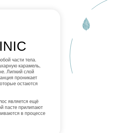
INIC
бой части тела.
ахарную карамель,
не. Липкий слой
танция проникает
которые остаются
лос является ещё
ной пасте прилипают
шиваются в процессе