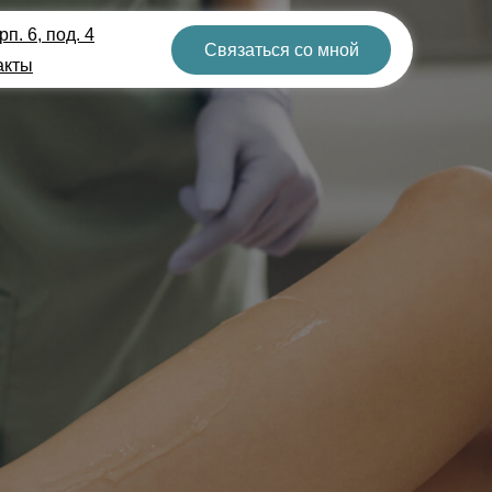
п. 6, под. 4
Связаться со мной
акты