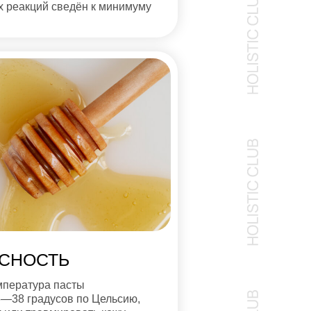
х реакций сведён к минимуму
СНОСТЬ
мпература пасты
6—38 градусов по Цельсию,