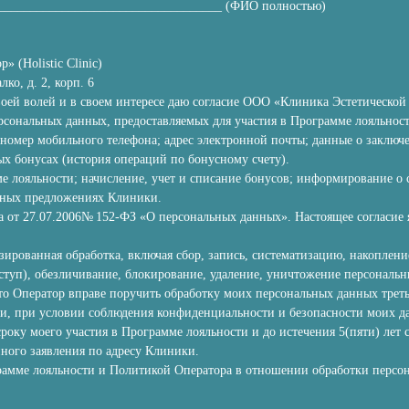
____________________________________ (ФИО полностью)
(Holistic Clinic)
ко, д. 2, корп. 6
воей волей и в своем интересе даю согласие ООО «Клиника Эстетическо
ерсональных данных, предоставляемых для участия в Программе лояльнос
 номер мобильного телефона; адрес электронной почты; данные о заключ
ых бонусах (история операций по бонусному счету).
е лояльности; начисление, учет и списание бонусов; информирование о
ьных предложениях Клиники.
на от 27.07.2006№ 152-ФЗ «О персональных данных». Настоящее согласие
ированная обработка, включая сбор, запись, систематизацию, накоплени
оступ), обезличивание, блокирование, удаление, уничтожение персональ
, что Оператор вправе поручить обработку моих персональных данных тр
ии, при условии соблюдения конфиденциальности и безопасности моих д
 сроку моего участия в Программе лояльности и до истечения 5(пяти) лет
ного заявления по адресу Клиники.
рамме лояльности и Политикой Оператора в отношении обработки персона