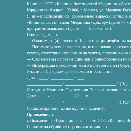
Клиника: ООО «Клиника Эстетической Медицины «Доктор» 
Юридический адрес: 123 060, г. Москва, ул. Маршала Рыбал
Я, нижеподписавшийся, добровольно выражаю согласие н
«Клиника Эстетической Медицины «Доктор» (далее — «П
программе лояльности (далее — «Положение»).
Подтверждаю, что:
— Ознакомлен (а) с текстом Положения, размещённым на оф
— Понимаю условия начисления, использования и срока д
услуги, отсутствие начисления на услуги, оплаченные со 
— Согласен (на) с правом Клиники в одностороннем поря
— Информация о состоянии моего Бонусного счета будет
Участие в Программе добровольно и бесплатно.
Дата: «____» ___________20___г.
_________________ / _________________________ / (Под
Сотрудник Клиники: С условиями Положения пациента оз
Дата: «____» ___________ 20___ г.
_________________ / _________________________ / (Под
Согласие принято, копия вручена пациенту.
Приложение 2
к Положению о Программе лояльности ООО «Клиника Эс
Согласие на обработку персональных данных