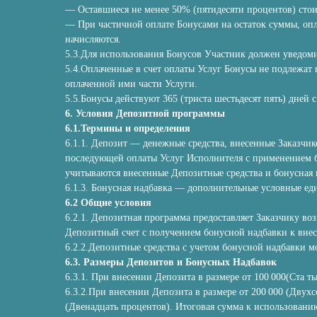
— Оставшиеся не менее 50% (пятидесяти процентов) сто
— При частичной оплате Бонусами на остаток суммы, оп
начисляются.
5.3.Для использования Бонусов Участник должен уведоми
5.4.Оплаченные в счет оплаты Услуг Бонусы не подлежат 
оплаченной ими части Услуги.
5.5.Бонусы действуют 365 (триста шестьдесят пять) дней
6. Условия Депозитной программы
6.1.Термины и определения
6.1.1. Депозит — денежные средства, внесенные Заказчик
последующей оплаты Услуг Исполнителя с применением б
учитываются внесенные Депозитные средства и бонусная 
6.1.3. Бонусная надбавка — дополнительные условные е
6.2 Общие условия
6.2.1. Депозитная программа предоставляет Заказчику во
Депозитный счет с получением бонусной надбавки к вне
6.2.2.Депозитные средства с учетом бонусной надбавки 
6.3. Размеры Депозитов и Бонусных Надбавок
6.3.1. При внесении Депозита в размере от 100 000(Ста т
6.3.2.При внесении Депозита в размере от 200 000 (Двух
(Двенадцать процентов). Итоговая сумма к использованию