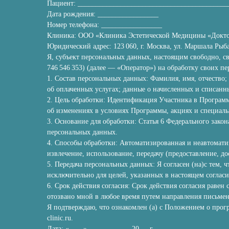
Пациент: _________________________________________
Дата рождения: _________________
Номер телефона: _________________
Клиника: ООО «Клиника Эстетической Медицины «Доктор» 
Юридический адрес: 123 060, г. Москва, ул. Маршала Рыбал
Я, субъект персональных данных, настоящим свободно, с
746 546 353) (далее — «Оператор») на обработку своих п
1. Состав персональных данных: Фамилия, имя, отчество;
об оплаченных услугах; данные о начисленных и списанн
2. Цель обработки: Идентификация Участника в Программ
об изменениях в условиях Программы, акциях и специал
3. Основание для обработки: Статья 6 Федерального зако
персональных данных.
4. Способы обработки: Автоматизированная и неавтоматиз
извлечение, использование, передачу (предоставление, д
5. Передача персональных данных: Я согласен (на)с тем
исключительно для целей, указанных в настоящем соглас
6. Срок действия согласия: Срок действия согласия равен
отозвано мной в любое время путем направления письмен
Я подтверждаю, что ознакомлен (а) с Положением о прог
clinic.ru.
Дата: «____» ____________20___г.