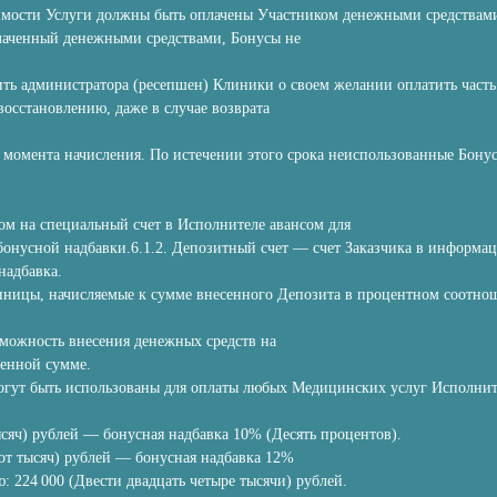
имости Услуги должны быть оплачены Участником денежными средствам
лаченный денежными средствами, Бонусы не
ть администратора (ресепшен) Клиники о своем желании оплатить часть
восстановлению, даже в случае возврата
 с момента начисления. По истечении этого срока неиспользованные Бону
ом на специальный счет в Исполнителе авансом для
онусной надбавки.6.1.2. Депозитный счет — счет Заказчика в информа
надбавка.
диницы, начисляемые к сумме внесенного Депозита в процентном соотн
зможность внесения денежных средств на
сенной сумме.
могут быть использованы для оплаты любых Медицинских услуг Исполнит
ысяч) рублей — бонусная надбавка 10% (Десять процентов).
сот тысяч) рублей — бонусная надбавка 12%
: 224 000 (Двести двадцать четыре тысячи) рублей.