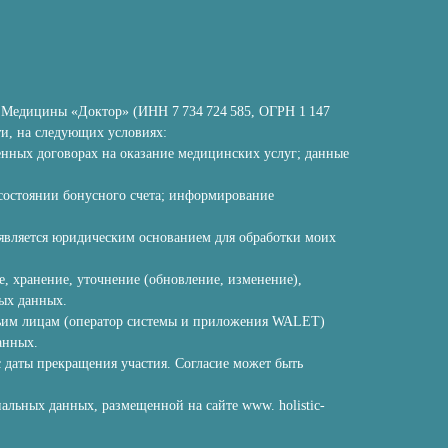
й Медицины «Доктор» (ИНН 7 734 724 585, ОГРН 1 147
ти, на следующих условиях:
енных договорах на оказание медицинских услуг; данные
 состоянии бонусного счета; информирование
 является юридическим основанием для обработки моих
е, хранение, уточнение (обновление, изменение),
ных данных.
етьим лицам (оператор системы и приложения WALET)
анных.
 с даты прекращения участия. Согласие может быть
льных данных, размещенной на сайте www. holistic-