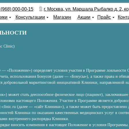
 (968) 000-00-15
г. Москва, ул. Маршала Рыбалко д. 2, кор
тики
Консультации
Магазин
Акции
Прайс
Конт
ЛЬНОСТИ
 Clinic)
ее — «Положение») определяет условия участия в Программе лояльност
учета, использования Бонусов (далее — «Бонусы»), а также права и обя
тся добровольной маркетинговой инициативой Клиники, направленной 
к») может стать дееспособное физическое лицо (пациент), заключившее
 условиями настоящего Положения. Участие в Программе является добро
c-clinic.ru (далее — «сайт Клиники»), а также может быть предоставлен
занностей Клиники по оказанию качественных медицинских услуг в соотв
лами внутреннего распорядка Клиники.
порядке вносить изменения в настоящее Положение и условия Программы.