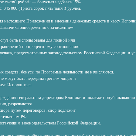
хсот тысяч) рублей — бонусная надбавка 15%
 345 000 (Триста сорок пять тысяч) рублей.
ния настоящего Приложения и внесения денежных средств в кассу Исполн
т Заказчика одновременно с зачислением
могут быть использованы для полной или
ограничений по процентному соотношению.
 случаев, предусмотренных законодательством Российской Федерации и у
ых средств, бонусы по Программе лояльности не начисляются.
не могут быть переданы третьим лицам и
луг Исполнителя.
тверждения генеральным директором Клиники и подлежит опубликованию н
ния, разрешаются
спора путем переговоров, спор подлежит
ательством РФ.
ействующим законодательством Российской Федерации.
ми, не подлежат обналичиванию и не могут быть переданы третьим лица