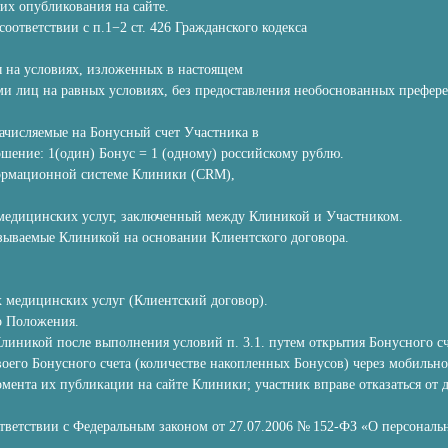
их опубликования на сайте.
оответствии с п.1−2 ст. 426 Гражданского кодекса
ы на условиях, изложенных в настоящем
и лиц на равных условиях, без предоставления необоснованных преферен
ачисляемые на Бонусный счет Участника в
шение: 1(один) Бонус = 1 (одному) российскому рублю.
формационной системе Клиники (CRM),
 медицинских услуг, заключенный между Клиникой и Участником.
зываемые Клиникой на основании Клиентского договора.
х медицинских услуг (Клиентский договор).
го Положения.
Клиникой после выполнения условий п. 3.1. путем открытия Бонусного с
оего Бонусного счета (количестве накопленных Бонусов) через мобиль
мента их публикации на сайте Клиники; участник вправе отказаться от 
ответствии с Федеральным законом от 27.07.2006 № 152-ФЗ «О персональ