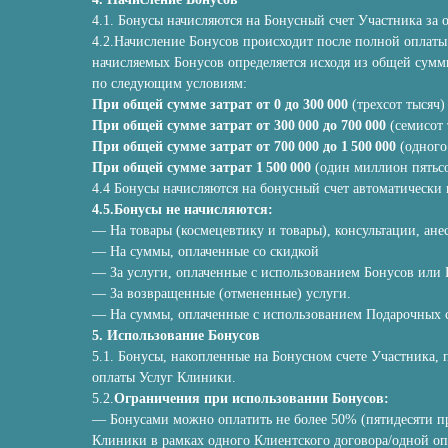
4.1. Бонусы начисляются на Бонусный счет Участника за
4.2.Начисление Бонусов происходит после полной оплаты
начисляемых Бонусов определяется исходя из общей сумм
по следующим условиям:
При общей сумме затрат от 0 до 300 000
(трехсот тысяч)
При общей сумме затрат от 300 000 до 700 000
(семисот 
При общей сумме затрат от 700 000 до 1 500 000
(одного
При общей сумме затрат 1 500 000
(один миллион пятьсо
4.4 Бонусы начисляются на бонусный счет автоматически п
4.5.Бонусы не начисляются:
— На товары (космецевтику и товары), консультации, анес
— На суммы, оплаченные со скидкой
— За услуги, оплаченные с использованием Бонусов или
— За возвращенные (отмененные) услуги.
— На суммы, оплаченные с использованием Подарочных 
5. Использование Бонусов
5.1. Бонусы, накопленные на Бонусном счете Участника,
оплаты Услуг Клиники.
5.2.
Ограничения при использовании Бонусов:
— Бонусами можно оплатить не более 50% (пятидесяти п
Клиники в рамках одного Клиентского договора/одной оп