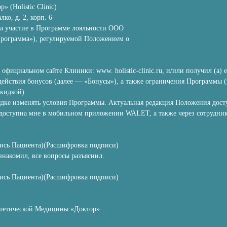
(Holistic Clinic)
ко, д. 2, корп. 6
а участие в Программе лояльности ООО
рограмма»), регулируемой Положением о
ициальном сайте Клиники: www. holistic-clinic.ru, и/или получил (а) е
ействия бонусов (далее — «Бонусы»), а также ограничения Программы (
скидкой).
дке изменять условия Программы. Актуальная редакция Положения досту
 доступна мне в мобильном приложении WALET, а также через сотрудник
пись Пациента)(Расшифровка подписи)
накомил, все вопросы разъяснил.
пись Пациента)(Расшифровка подписи)
тетической Медицины «Доктор»