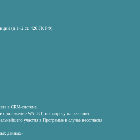
ций (п.1−2 ст. 426 ГК РФ).
чета в CRM-системе.
ное приложение WALET, по запросу на ресепшен
дальнейшего участия в Программе в случае несогласия
ных данных».