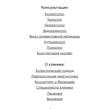
Консультации:
Косметолог
Трихолог
Дерматолог
Эндокринолог
Врач превентивной медицины
Нутрициолог
Психолог
Консультация онлайн
О клинике:
Холистический подход
Лабораторная диагностика
Консалт
инг и Франшиза
Специалисты клиники
Лицензия
Академия