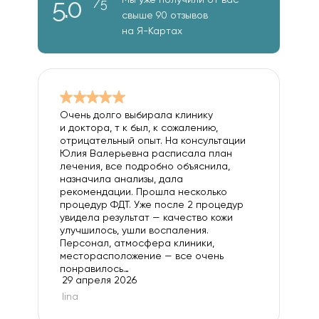
5.0
/5
свыше 90 отзывов
на Я-Картах
Очень долго выбирала клинику
и доктора, т к был, к сожалению,
отрицательный опыт. На консультации
Юлия Валерьевна расписала план
лечения, все подробно объяснила,
назначила анализы, дала
рекомендации. Прошла несколько
процедур ФДТ. Уже после 2 процедур
увидела результат — качество кожи
улучшилось, ушли воспаления.
Персонал, атмосфера клиники,
месторасположение — все очень
понравилось…
29 апреля 2026
lina