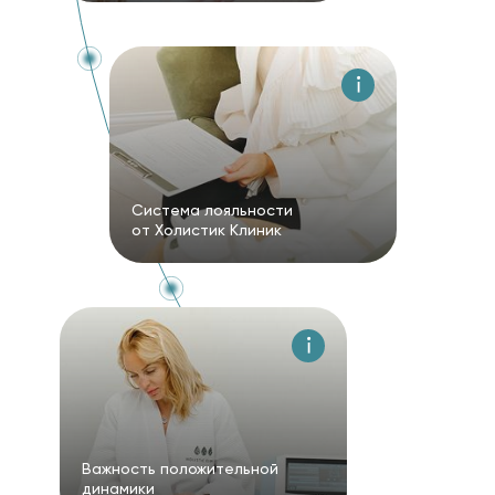
Система лояльности
от Холистик Клиник
Важность положительной
динамики