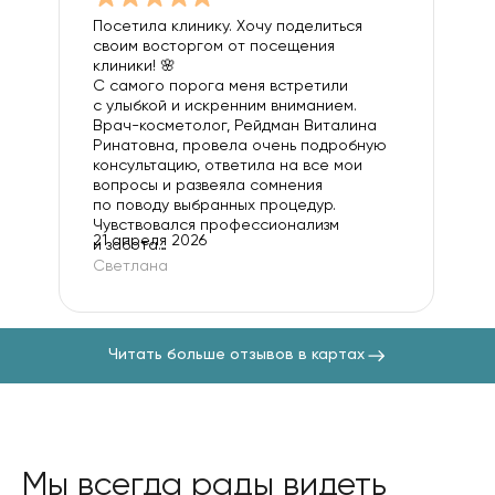
Посетила клинику. Хочу поделиться
своим восторгом от посещения
клиники! 🌸
С самого порога меня встретили
с улыбкой и искренним вниманием.
Врач-косметолог, Рейдман Виталина
Ринатовна, провела очень подробную
консультацию, ответила на все мои
вопросы и развеяла сомнения
по поводу выбранных процедур.
Чувствовался профессионализм
21 апреля 2026
и забота…
Светлана
Читать больше отзывов в картах
Мы всегда рады видеть