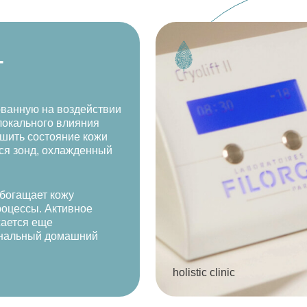
Г
ованную на воздействии
локального влияния
чшить состояние кожи
тся зонд, охлажденный
обогащает кожу
роцессы. Активное
ается еще
ональный домашний
holistic clinic