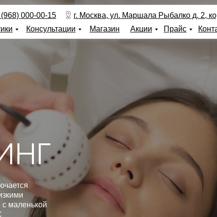
 (968) 000-00-15
г. Москва, ул. Маршала Рыбалко д. 2, кор
тики
Консультации
Магазин
Акции
Прайс
Конт
ИНГ
ючается
изкими
 с маленькой
С