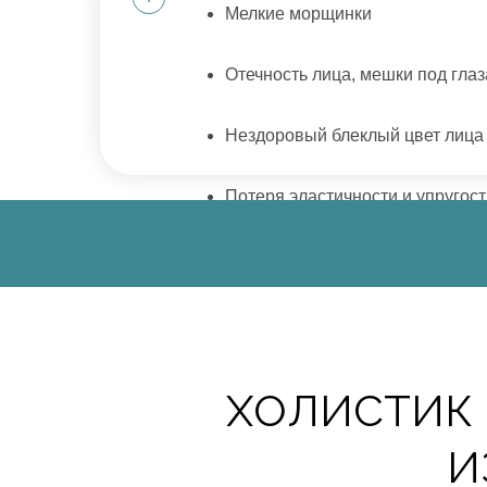
Мелкие морщинки
Отечность лица, мешки под гла
Нездоровый блеклый цвет лица
Потеря эластичности и упругост
Противопоказаний к процедуре пр
Криолифтинг совершенно безопасен, п
убрать незначительные дефекты, вы
а не борьба со старением
ХОЛИСТИК 
И