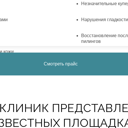
Незначительные купе
зами
Нарушения гладкости
Восстановление посл
пилингов
и кожи
Смотреть прайс
актически нет
оэтому проводить его можно и в молодом (с 18 лет), и в б
званные старением, но главной задачей процедуры являетс
КЛИНИК ПРЕДСТАВЛЕ
ЗВЕСТНЫХ ПЛОЩАДК