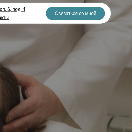
п. 6, под. 4
Связаться со мной
акты