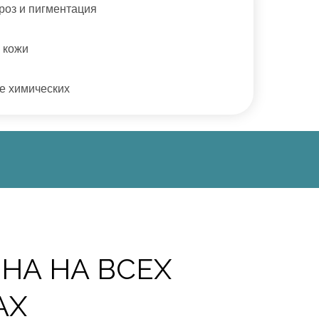
роз и пигментация
 кожи
е химических
олее зрелом возрасте. Он позволяет
я именно сохранение молодости,
НА НА ВСЕХ
АХ