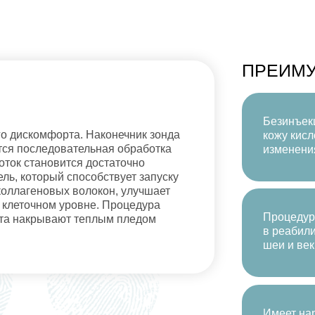
ПРЕИМ
Безинъек
о дискомфорта. Наконечник зонда
кожу кисл
тся последовательная обработка
изменени
оток становится достаточно
ль, который способствует запуску
коллагеновых волокон, улучшает
 клеточном уровне. Процедура
Процедура
нта накрывают теплым пледом
в реабили
шеи и век
Имеет на