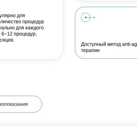
улярно для
оличество процедур
уально для каждого
з 6−12 процедур,
сяцев.
Доступный метод anti-ag
терапии
вопоказания