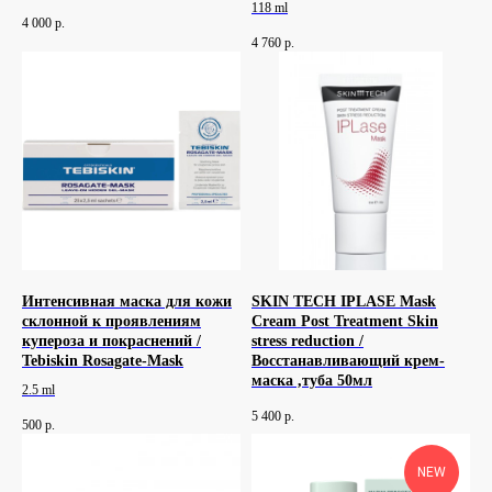
118 ml
4 000
р.
4 760
р.
Интенсивная маска для кожи
SKIN TECH IPLASE Mask
склонной к проявлениям
Cream Post Treatment Skin
купероза и покраснений /
stress reduction /
Tebiskin Rosagate-Mask
Восстанавливающий крем-
маска ,туба 50мл
2.5 ml
5 400
р.
500
р.
NEW