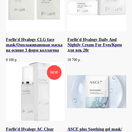
Forlle'd Hyalogy CLG face
Forlle'd Hyalogy Daily And
mask/Омолаживающая маска
Nightly Cream For Eyes/Крем
на основе 3 форм коллагена
для век 20г
8 100
р.
18 700
р.
NEW
Forlle'd Hyalogy AC Clear
ASCE plus Soothing gel mask/