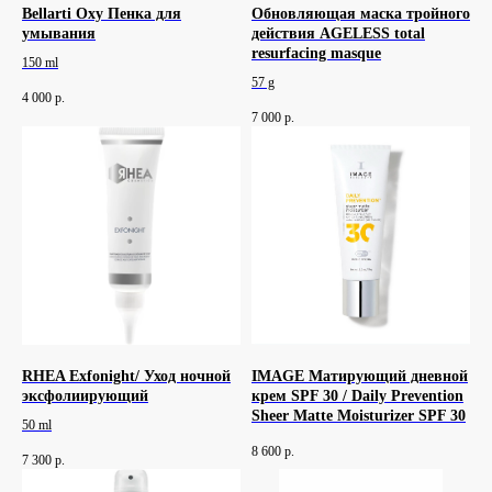
Bellarti Oxy Пенка для
Обновляющая маска тройного
умывания
действия AGELESS total
resurfacing masque
150 ml
57 g
4 000
р.
7 000
р.
RHEA Exfonight/ Уход ночной
IMAGE Матирующий дневной
эксфолиирующий
крем SPF 30 / Daily Prevention
Sheer Matte Moisturizer SPF 30
50 ml
8 600
р.
7 300
р.