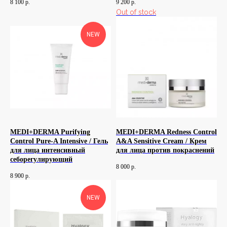
8 100
р.
9 200
р.
Out of stock
NEW
MEDI+DERMA Purifying
MEDI+DERMA Redness Control
Control Pure-A Intensive / Гель
A&A Sensitive Cream / Крем
для лица интенсивный
для лица против покраснений
себорегулирующий
8 000
р.
8 900
р.
NEW