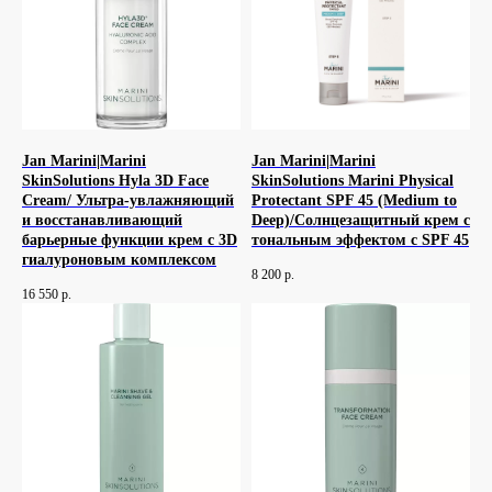
Jan Marini|Marini
Jan Marini|Marini
SkinSolutions Hyla 3D Face
SkinSolutions Marini Physical
Cream/ Ультра-увлажняющий
Protectant SPF 45 (Medium to
и восстанавливающий
Deep)/Солнцезащитный крем с
барьерные функции крем с 3D
тональным эффектом с SPF 45
гиалуроновым комплексом
8 200
р.
16 550
р.