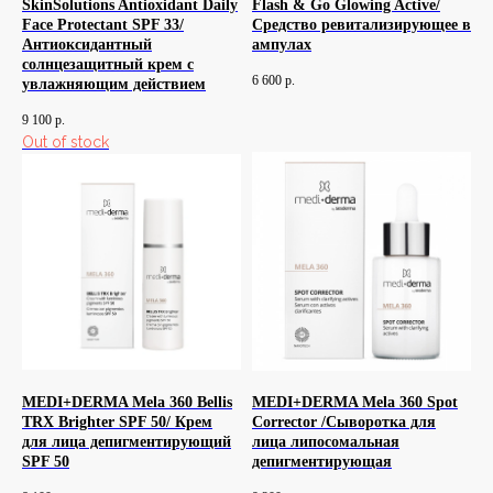
SkinSolutions Antioxidant Daily
Flash & Go Glowing Active/
Face Protectant SPF 33/
Средство ревитализирующее в
Антиоксидантный
ампулах
солнцезащитный крем с
6 600
р.
увлажняющим действием
9 100
р.
Out of stock
MEDI+DERMA Mela 360 Bellis
MEDI+DERMA Mela 360 Spot
TRX Brighter SPF 50/ Крем
Corrector /Сыворотка для
для лица депигментирующий
лица липосомальная
SPF 50
депигментирующая