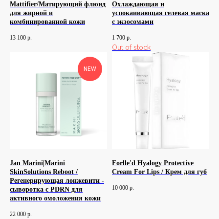
Mattifier/Матирующий флюид
Охлаждающая и
для жирной и
успокаивающая гелевая маска
комбинированной кожи
с экзосомами
13 100
р.
1 700
р.
Out of stock
NEW
Jan Marini|Marini
Forlle'd Hyalogy Protective
SkinSolutions Reboot /
Cream For Lips / Крем для губ
Регенерирующая лонжевити -
10 000
р.
сыворотка с PDRN для
активного омоложения кожи
22 000
р.