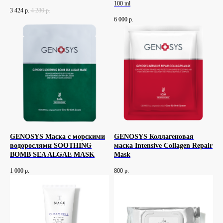
100 ml
3 424
р.
4 280
р.
6 000
р.
GENOSYS Маска с морскими
GENOSYS Коллагеновая
водорослями SOOTHING
маска Intensive Collagen Repair
BOMB SEA ALGAE MASK
Mask
1 000
р.
800
р.