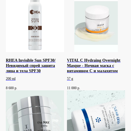
RHEA Invisible Sun SPF30/
VITAL C Hydraing Overnight
Невидимый спрей защита
Masque - Ночная маска с
лица и тела SPF30
витамином C и малахитом
200 ml
57 g
8 600
р.
11 000
р.