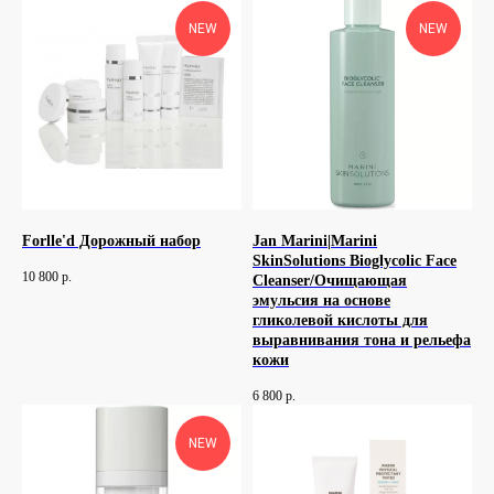
NEW
NEW
Forlle'd Дорожный набор
Jan Marini|Marini
SkinSolutions Bioglycolic Face
10 800
р.
Cleanser/Очищающая
эмульсия на основе
гликолевой кислоты для
выравнивания тона и рельефа
кожи
6 800
р.
NEW