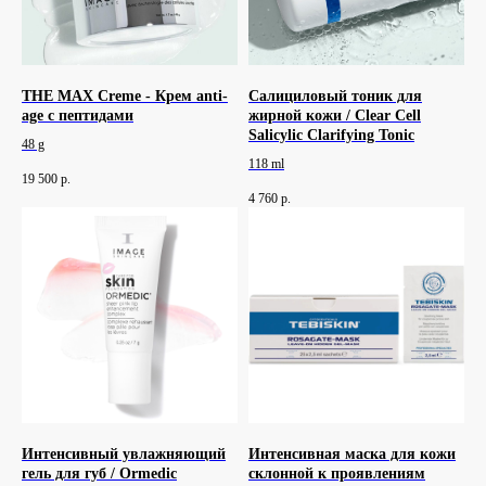
THE MAX Creme - Крем anti-
Салициловый тоник для
age с пептидами
жирной кожи / Clear Cell
Salicylic Clarifying Tonic
48 g
118 ml
19 500
р.
4 760
р.
Интенсивный увлажняющий
Интенсивная маска для кожи
гель для губ / Ormedic
склонной к проявлениям