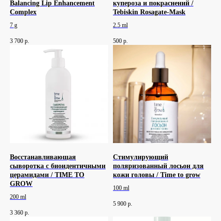
Balancing Lip Enhancement
купероза и покраснений /
Complex
Tebiskin Rosagate-Mask
7 g
2.5 ml
3 700
р.
500
р.
Восстанавливающая
Стимулирующий
сыворотка с биоидентичными
поляризованный лосьон для
церамидами / TIME TO
кожи головы / Time to grow
GROW
100 ml
200 ml
5 900
р.
3 360
р.