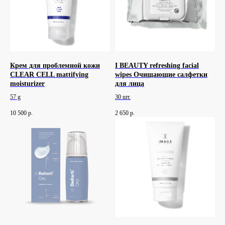
Крем для проблемной кожи
I BEAUTY refreshing facial
CLEAR CELL mattifying
wipes Очищающие салфетки
moisturizer
для лица
57 g
30 шт.
10 500
р.
2 650
р.