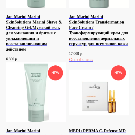
Jan Marini|Marini
Jan Marini|Marini
SkinSolutions Marini Shave &
SkinSolutions Transformation
Cleansing Gel/Мужской гель
Face Cream /
для умывания и бритья с
Трансформирующий крем для
увлажняющим и
восстановления дермальных
восстанавливающим
структур для всех типов кожи
действием
17 000
р.
6 800
р.
Out of stock
NEW
NEW
Jan Marini|Marini
MEDI+DERMA C-Defense MD