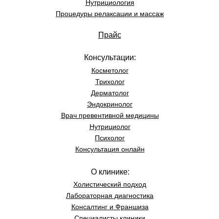
Нутрициология
Процедуры релаксации и массаж
Прайс
Консультации:
Косметолог
Трихолог
Дерматолог
Эндокринолог
Врач превентивной медицины
Нутрициолог
Психолог
Консультация онлайн
О клинике:
Холистический подход
Лабораторная диагностика
Консалт
инг и Франшиза
Специалисты клиники