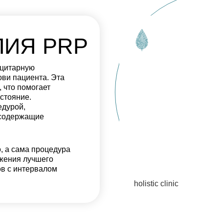
ПИЯ PRP
оцитарную
ови пациента. Эта
 что помогает
остояние.
едурой,
 содержащие
, а сама процедура
ижения лучшего
ов с интервалом
holistic clinic