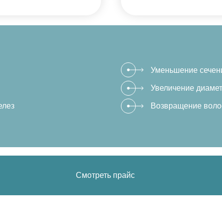
Уменьшение сечени
Увеличение диамет
елез
Возвращение волос
Смотреть прайс