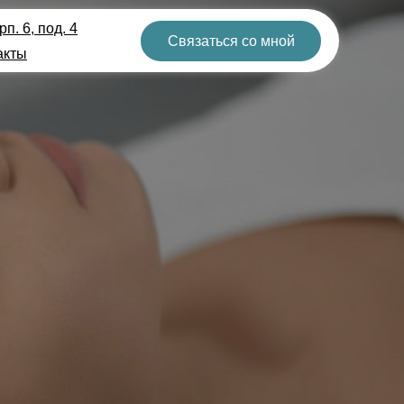
п. 6, под. 4
Связаться со мной
акты