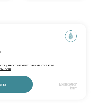
ботку персональных данных согласно
льности
ить
application
form