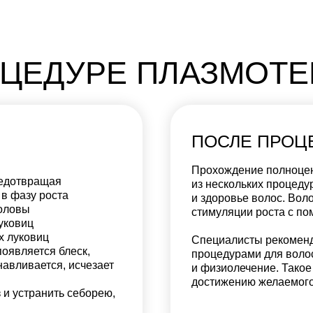
ОЦЕДУРЕ ПЛАЗМОТЕ
ПОСЛЕ ПРОЦ
Прохождение полноцен
редотвращая
из нескольких процеду
 в фазу роста
и здоровье волос. Вол
оловы
стимуляции роста с п
уковиц
х луковиц
Специалисты рекоменд
появляется блеск,
процедурами для волос
навливается, исчезает
и физиолечение. Такое
достижению желаемого
 и устранить себорею,