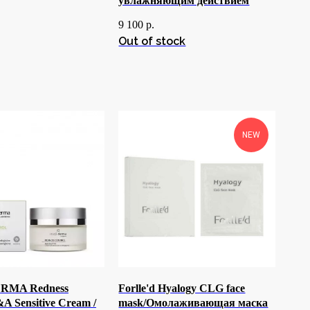
увлажняющим действием
9 100
р.
Out of stock
NEW
RMA Redness
Forlle'd Hyalogy CLG face
A Sensitive Cream /
mask/Омолаживающая маска