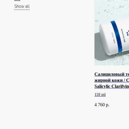
Show all
Салициловый т
жирной кожи / Cl
Salicylic Clarifyi
118 ml
4 760
р.