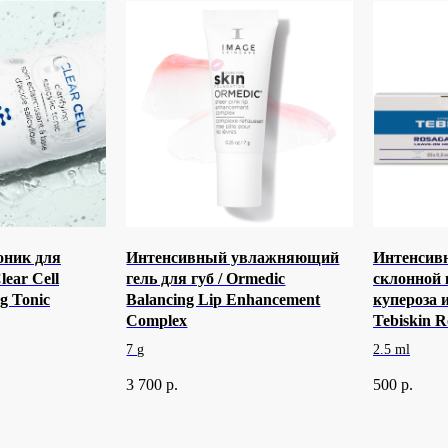
оник для
Интенсивный увлажняющий
Интенсивн
ear Cell
гель для губ / Ormedic
склонной 
ng Tonic
Balancing Lip Enhancement
купероза 
Complex
Tebiskin 
7 g
2.5 ml
3 700
р.
500
р.