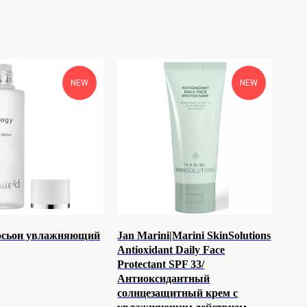
NEW
NEW
Лосьон увлажняющий
Jan Marini|Marini SkinSolutions
Antioxidant Daily Face
Protectant SPF 33/
Антиоксидантный
солнцезащитный крем с