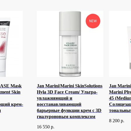
NEW
LASE Mask
Jan Marini|Marini SkinSolutions
Jan Marini
tment Skin
Hyla 3D Face Cream/ Ультра-
Marini Phy
увлажняющий и
45 (Medium
ющий крем-
восстанавливающий
Солнцеза
л
барьерные функции крем с 3D
тональным
гиалуроновым комплексом
8 200
р.
16 550
р.