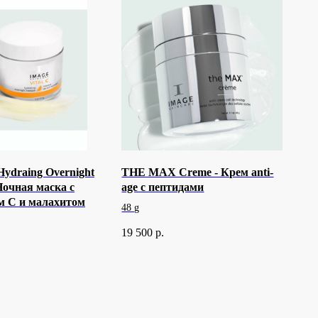
ydraing Overnight
THE MAX Creme - Крем anti-
Ночная маска с
age с пептидами
м C и малахитом
48 g
19 500
р.