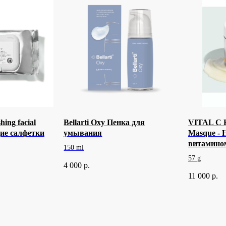
ing facial
Bellarti Oxy Пенка для
VITAL C H
ие салфетки
умывания
Masque - 
витамино
150 ml
57 g
4 000
р.
11 000
р.