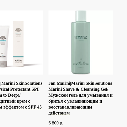
|Marini SkinSolutions
Jan Marini|Marini SkinSolutions
sical Protectant SPF
Marini Shave & Cleansing Gel/
 to Deep)/
Мужской гель для умывания и
щитный крем с
бритья с увлажняющим и
 эффектом с SPF 45
восстанавливающим
действием
6 800
р.