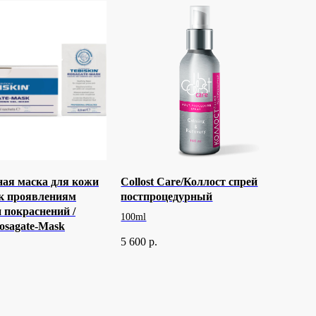
ая маска для кожи
Collost Care/Коллост спрей
к проявлениям
постпроцедурный
и покраснений /
100ml
Rosagate-Mask
5 600
р.