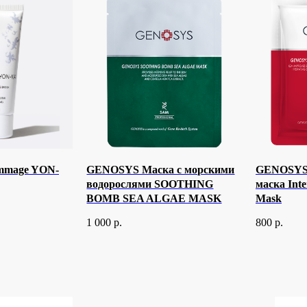
mmage YON-
GENOSYS Маска с морскими
GENOSYS 
водорослями SOOTHING
маска Inte
BOMB SEA ALGAE MASK
Mask
1 000
р.
800
р.