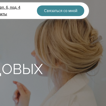
п. 6, под. 4
Связаться со мной
акты
ДОВЫХ