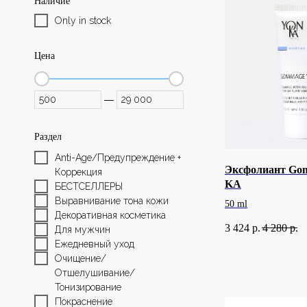
Наличие
Only in stock
Цена
—
Раздел
Anti-Age/Предупреждение + 
Эксфолиант Go
Коррекция
KA
БЕСТСЕЛЛЕРЫ
Выравнивание тона кожи
50 ml
Декоративная косметика
3 424
р.
4 280
р.
Для мужчин
Ежедневный уход
Очищение/
Отшелушивание/
Тонизирование
Покраснение