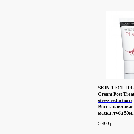
SKIN TECH IP
Cream Post Trea
stress reduction /
Восстанавлива
маска ,туба 50м
5 400
р.