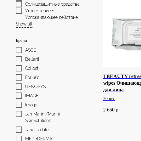
Солнцезащитные средства
Увлажнение + 
Успокаивающее действие
Show all
Бренд
ASCE
Bellarti
Collost
I BEAUTY refresh
Forlle'd
wipes Очищающ
GENOSYS
для лица
IMAGE
30 шт.
Image
2 650
р.
Jan Marini/Marini
SkinSolutions
Jane Iredale
MEDI+DERMA