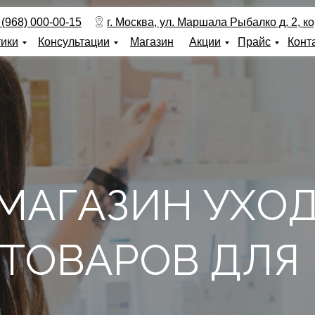
 (968) 000-00-15
г. Москва, ул. Маршала Рыбалко д. 2, кор
тики
Консультации
Магазин
Акции
Прайс
Конт
МАГАЗИН УХО
 ТОВАРОВ ДЛЯ