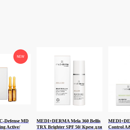
NEW
-Defense MD
MEDI+DERMA Mela 360 Bellis
MEDI+DE
ng Active/
TRX Brighter SPF 50/ Крем для
Control A&