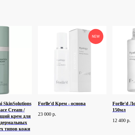
NEW
i SkinSolutions
Forlle'd Крем - основа
Forlle'd 
ace Cream /
150мл
23 000
р.
щий крем для
12 400
р.
 дермальных
ех типов кожи